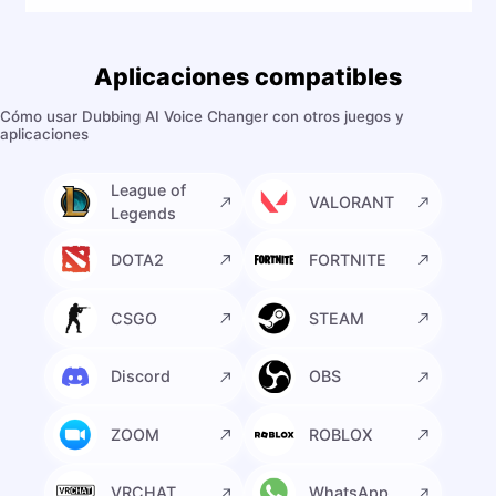
Aplicaciones compatibles
Cómo usar Dubbing AI Voice Changer con otros juegos y
aplicaciones
League of
VALORANT
Legends
DOTA2
FORTNITE
CSGO
STEAM
Discord
OBS
ZOOM
ROBLOX
VRCHAT
WhatsApp