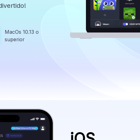
ivertido!
MacOs 10.13 o
superior
iOS