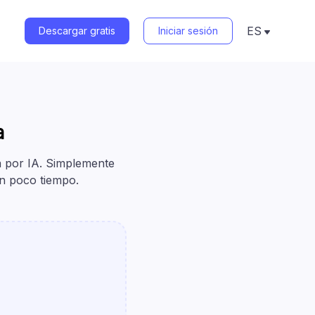
ES
Descargar gratis
Iniciar sesión
English
Deutsch
Français
日本語
Русский
Español
a
Português
Italiano
한국어
a por IA. Simplemente
中文(繁體)
en poco tiempo.
Türkçe