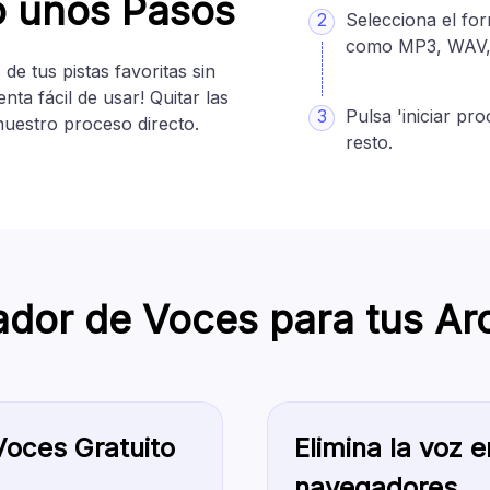
o unos Pasos
2
Selecciona el fo
como MP3, WAV,
de tus pistas favoritas sin
ta fácil de usar! Quitar las
3
Pulsa 'iniciar pr
nuestro proceso directo.
resto.
nador de Voces para tus Ar
Voces Gratuito
Elimina la voz e
navegadores