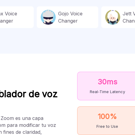
nx Voice
Gojo Voice
Jett 
anger
Changer
Chan
30ms
biador de voz
Real-Time Latency
100%
 Zoom es una capa
om para modificar tu voz
Free to Use
 fines de claridad,