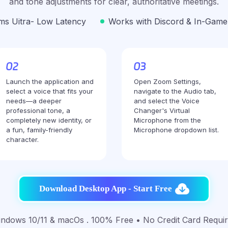
and tone adjustments for clear, authoritative meetings.
ms Uitra- Low Latency
Works with Discord & In-Game
Launch the application and
Open Zoom Settings,
select a voice that fits your
navigate to the Audio tab,
needs—a deeper
and select the Voice
professional tone, a
Changer's Virtual
completely new identity, or
Microphone from the
a fun, family-friendly
Microphone dropdown list.
character.
Download Desktop App - Start Free
ndows 10/11 & macOs . 100% Free • No Credit Card Requi