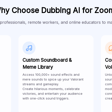
hy Choose Dubbing AI for Zoo
ofessionals, remote workers, and online educators to maint
Custom Soundboard &
Co
Meme Library
Vo
Access 100,000+ sound effects and
Unlo
mere sounds to spice up your Valorant
soun
streams and gameplay.
comm
Create hilarious moments, celebrate
mods
victories, and entertain your audience
conn
with one-cllck sound triggers.
crea