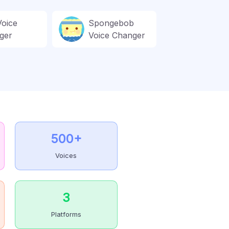
Voice
Spongebob
ger
Voice Changer
500+
Voices
3
Platforms