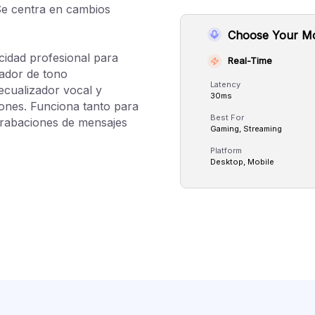
 Se centra en cambios
Choose Your M
idad profesional para
Real-Time
nador de tono
Latency
ecualizador vocal y
30ms
ones. Funciona tanto para
Best For
grabaciones de mensajes
Gaming, Streaming
Platform
Desktop, Mobile