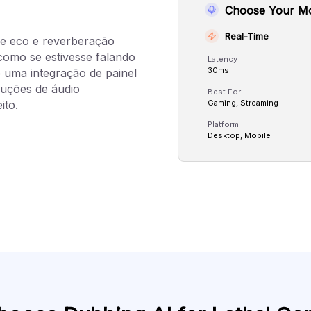
Choose Your M
Real-Time
de eco e reverberação
omo se estivesse falando
Latency
30ms
 uma integração de painel
duções de áudio
Best For
ito.
Gaming, Streaming
Platform
Desktop, Mobile