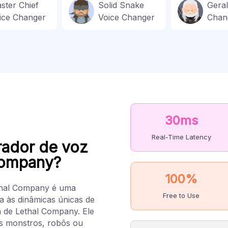
ster Chief
Solid Snake
Geral
ice Changer
Voice Changer
Chan
30ms
Real-Time Latency
rador de voz
Company?
100%
thal Company é uma
Free to Use
a às dinâmicas únicas de
 de Lethal Company. Ele
s monstros, robôs ou