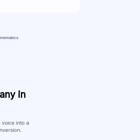
inematics.
any in
voice into a
nversion.