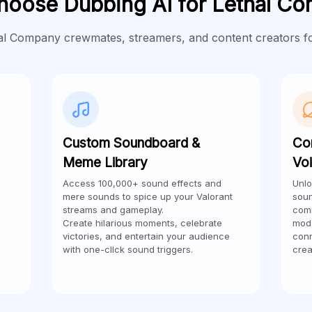
oose Dubbing AI for Lethal C
hal Company crewmates, streamers, and content creators fo
Custom Soundboard &
Co
Meme Library
Vo
Access 100,000+ sound effects and
Unlo
mere sounds to spice up your Valorant
soun
streams and gameplay.
comm
Create hilarious moments, celebrate
mods
victories, and entertain your audience
conn
with one-cllck sound triggers.
crea