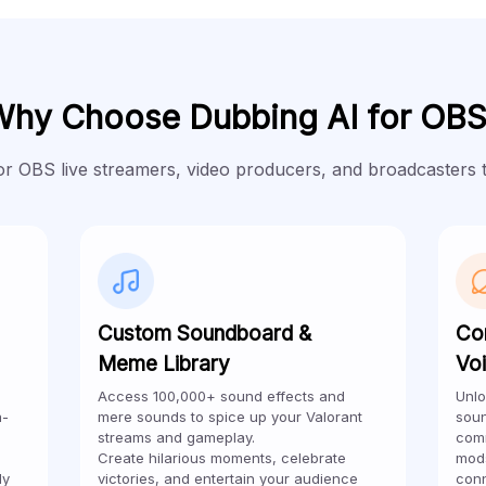
hy Choose Dubbing AI for OBS
or OBS live streamers, video producers, and broadcasters t
Custom Soundboard &
Co
Meme Library
Vo
Access 100,000+ sound effects and
Unlo
a-
mere sounds to spice up your Valorant
soun
streams and gameplay.
comm
Create hilarious moments, celebrate
mods
ly
victories, and entertain your audience
conn