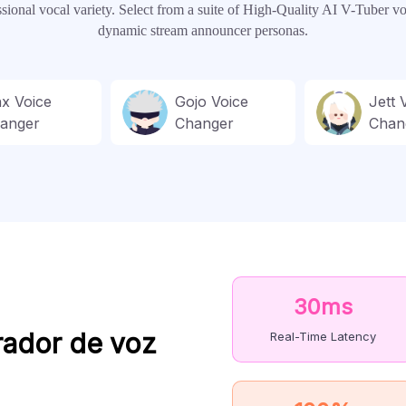
ssional vocal variety. Select from a suite of High-Quality AI V-Tuber 
dynamic stream announcer personas.
nx Voice
Gojo Voice
Jett 
anger
Changer
Chan
30ms
rador de voz
Real-Time Latency