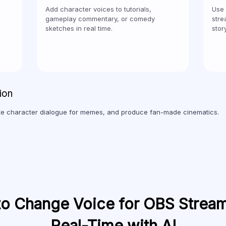
Add character voices to tutorials,
Use 
gameplay commentary, or comedy
stre
sketches in real time.
stor
ion
te character dialogue for memes, and produce fan-made cinematics.
o Change Voice for OBS Stream
Real-Time with AI