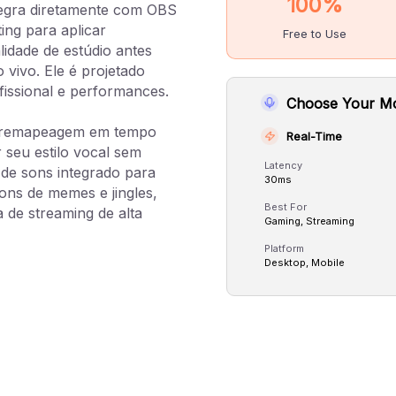
100%
tegra diretamente com OBS
ing para aplicar
Free to Use
idade de estúdio antes
 vivo. Ele é projetado
fissional e performances.
Choose Your M
a remapeagem em tempo
Real-Time
 seu estilo vocal sem
Latency
 de sons integrado para
30ms
ns de memes e jingles,
Best For
 de streaming de alta
Gaming, Streaming
Platform
Desktop, Mobile