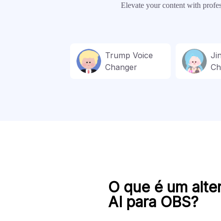
Elevate your content with profe
Trump Voice
Ji
Changer
Ch
O que é um alte
AI para OBS?