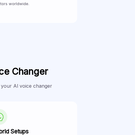
tors worldwide.
ice Changer
 your Al voice changer
brid Setups