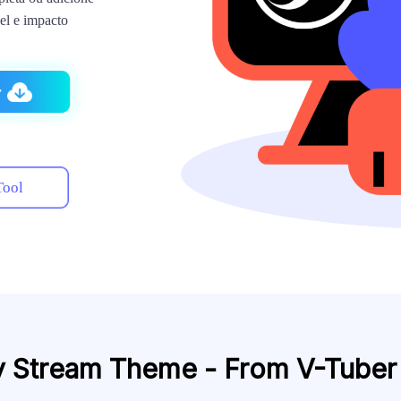
el e impacto
r
Tool
ry Stream Theme - From V-Tuber