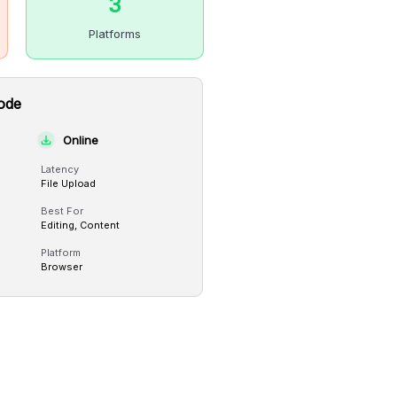
3
Platforms
ode
Online
Latency
File Upload
Best For
Editing, Content
Platform
Browser