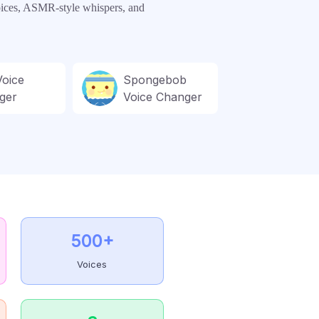
voices, ASMR-style whispers, and
Voice
Spongebob
ger
Voice Changer
500+
Voices