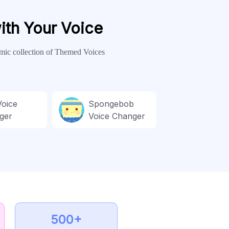
with Your Voice
namic collection of Themed Voices
Voice
Spongebob
ger
Voice Changer
500+