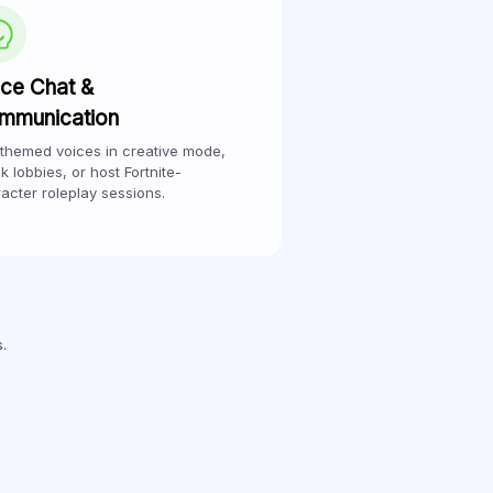
ice Chat &
mmunication
themed voices in creative mode,
k lobbies, or host Fortnite-
acter roleplay sessions.
.