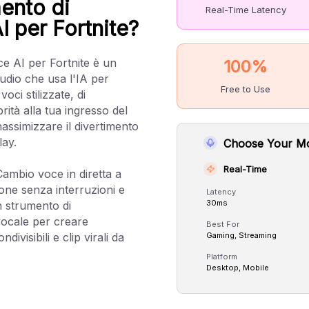
ento di
Real-Time Latency
 per Fortnite?
e AI per Fortnite è un
100%
audio che usa l'IA per
Free to Use
ci stilizzate, di
ità alla tua ingresso del
assimizzare il divertimento
lay.
Choose Your M
Real-Time
Cambio voce in diretta a
ne senza interruzioni e
Latency
30ms
n strumento di
vocale per creare
Best For
ivisibili e clip virali da
Gaming, Streaming
Platform
Desktop, Mobile