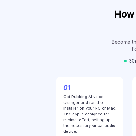
How t
Become the
fi
30
Get Dubbing AI voice
changer and run the
installer on your PC or Mac.
The app is designed for
minimal effort, setting up
the necessary virtual audio
device.