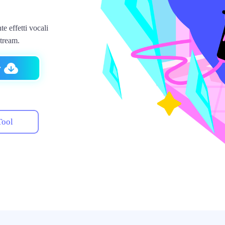
e effetti vocali
stream.
r
Tool