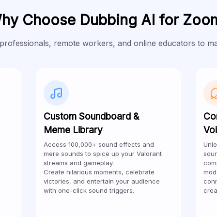
hy Choose Dubbing AI for Zoo
ofessionals, remote workers, and online educators to maint
Custom Soundboard &
Co
Meme Library
Vo
Access 100,000+ sound effects and
Unlo
mere sounds to spice up your Valorant
soun
streams and gameplay.
comm
Create hilarious moments, celebrate
mods
victories, and entertain your audience
conn
with one-cllck sound triggers.
crea