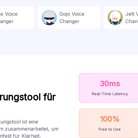
nx Voice
Gojo Voice
Jett 
anger
Changer
Chan
30ms
Real-Time Latency
ungstool für
100%
ngstool ist eine
oom zusammenarbeitet, um
Free to Use
feld für Klarheit,