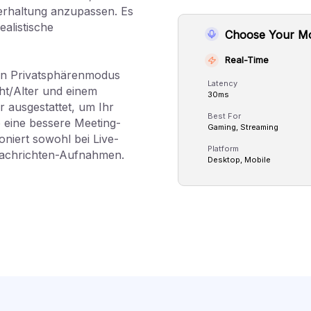
terhaltung anzupassen. Es
ealistische
Choose Your M
Real-Time
len Privatsphärenmodus
Latency
t/Alter und einem
30ms
 ausgestattet, um Ihr
Best For
eine bessere Meeting-
Gaming, Streaming
oniert sowohl bei Live-
Platform
Nachrichten-Aufnahmen.
Desktop, Mobile