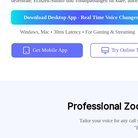
dezentrale, Echtzeit-Stimm- und Tonanpassungen für klare, autori
Download Desktop App - Real Time Voice Change
Windaws, Mac • 30ms Latency • For Gaming & Streaming
Get Mobile App
Try Online 
Professional Zo
Tailor your voice for any call 
"E