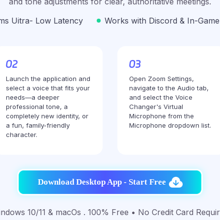
and tone adjustments for clear, authoritative meetings.
ms Uitra- Low Latency
Works with Discord & In-Game
Launch the application and
Open Zoom Settings,
select a voice that fits your
navigate to the Audio tab,
needs—a deeper
and select the Voice
professional tone, a
Changer's Virtual
completely new identity, or
Microphone from the
a fun, family-friendly
Microphone dropdown list.
character.
Download Desktop App - Start Free
ndows 10/11 & macOs . 100% Free • No Credit Card Requi