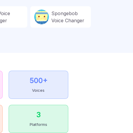
Voice
Spongebob
ger
Voice Changer
500+
Voices
3
Platforms