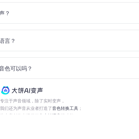
声？
语言？
音色可以吗？
专注于声音领域，除了实时变声，
我们还为声音从业者打造了
音色转换工具
；
为内容创作者提供了
文本转语音
等功能。