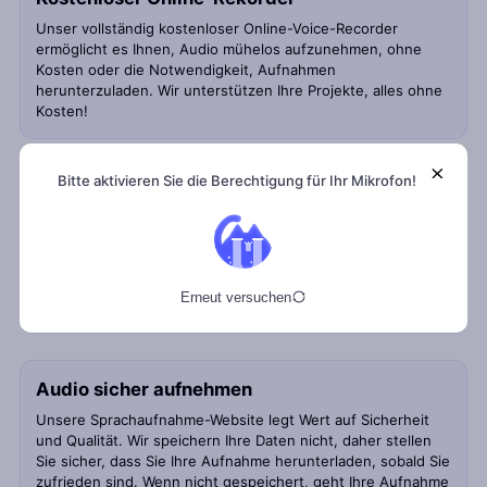
Unser vollständig kostenloser Online-Voice-Recorder
ermöglicht es Ihnen, Audio mühelos aufzunehmen, ohne
Kosten oder die Notwendigkeit, Aufnahmen
herunterzuladen. Wir unterstützen Ihre Projekte, alles ohne
Kosten!
Bitte aktivieren Sie die Berechtigung für Ihr Mikrofon!
Audio in Browsern aufnehmen
Sie können jederzeit online Audio aufnehmen, wenn Sie
eine Internetverbindung haben. Mit unserem kostenlosen
Online-Sprachrekorder-Tool können Sie einfach Ihren
Browser verwenden, um sofort mit der Aufnahme zu
Erneut versuchen
beginnen!
Audio sicher aufnehmen
Unsere Sprachaufnahme-Website legt Wert auf Sicherheit
und Qualität. Wir speichern Ihre Daten nicht, daher stellen
Sie sicher, dass Sie Ihre Aufnahme herunterladen, sobald Sie
zufrieden sind. Wenn nicht gespeichert, geht Ihre Aufnahme