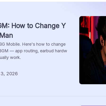
GM: How to Change Y
-Man
BG Mobile. Here's how to change 
UBGM — app routing, earbud hardw
ually work.
 3, 2026