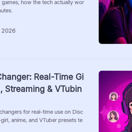
n games, how the tech actually wor
nutes.
, 2026
Changer: Real-Time Gi
d, Streaming & VTubin
hangers for real-time use on Disc
-girl, anime, and VTuber presets te