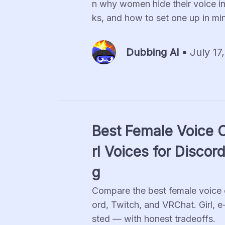
n why women hide their voice i
ks, and how to set one up in mi
Dubbing Al •
July 17
Best Female Voice 
rl Voices for Discor
g
Compare the best female voice c
ord, Twitch, and VRChat. Girl, e
sted — with honest tradeoffs.