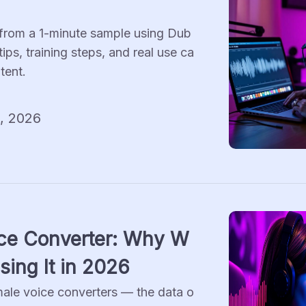
from a 1-minute sample using Dub
ips, training steps, and real use ca
tent.
, 2026
ce Converter: Why W
ing It in 2026
male voice converters — the data o