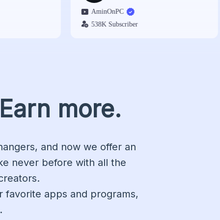
AminOnPC
538K Subscriber
 Earn more.
hangers, and now we offer an
e never before with all the
creators.
r favorite apps and programs,
.