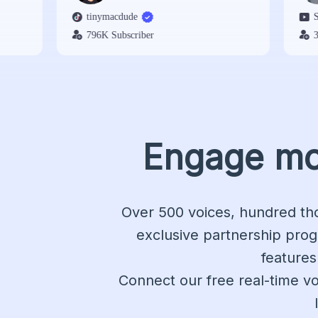
tinymacdude
ShubhGa
796K Subscriber
346K Sub
Engage mor
Over 500 voices, hundred th
exclusive partnership prog
features
Connect our free real-time v