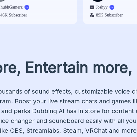
merz
Joshyy
scriber
89K Subscriber
e, Entertain more,
ousands of sound effects, customizable voice c
ram. Boost your live stream chats and games lik
 and perks Dubbing AI has in store for content 
oice changer and soundboard easily with all you
like OBS, Streamlabs, Steam, VRChat and more