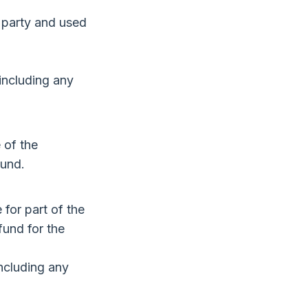
d party and used
including any
 of the
fund.
 for part of the
fund for the
including any