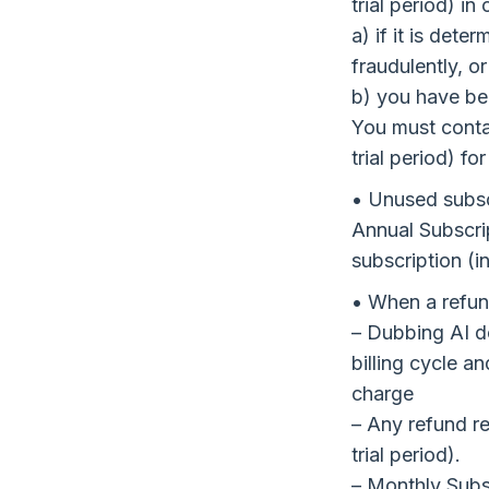
trial period) in
a) if it is det
fraudulently, or
b) you have be
You must contac
trial period) fo
• Unused subsc
Annual Subscrip
subscription (in
• When a refun
– Dubbing AI do
billing cycle an
charge
– Any refund re
trial period).
– Monthly Subs