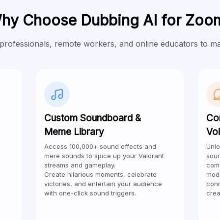
hy Choose Dubbing AI for Zoo
ofessionals, remote workers, and online educators to maint
Custom Soundboard &
Co
Meme Library
Vo
Access 100,000+ sound effects and
Unlo
mere sounds to spice up your Valorant
soun
streams and gameplay.
comm
Create hilarious moments, celebrate
mods
victories, and entertain your audience
conn
with one-cllck sound triggers.
crea