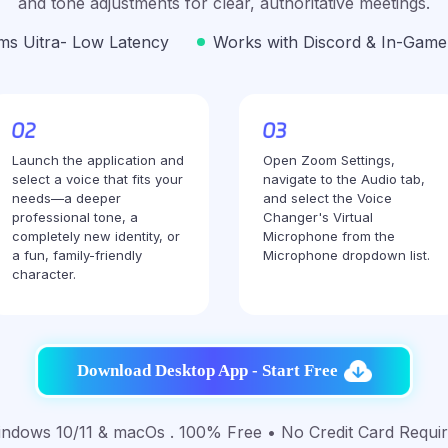
and tone adjustments for clear, authoritative meetings.
ms Uitra- Low Latency
Works with Discord & In-Game
Launch the application and
Open Zoom Settings,
select a voice that fits your
navigate to the Audio tab,
needs—a deeper
and select the Voice
professional tone, a
Changer's Virtual
completely new identity, or
Microphone from the
a fun, family-friendly
Microphone dropdown list.
character.
Download Desktop App - Start Free
ndows 10/11 & macOs . 100% Free • No Credit Card Requi