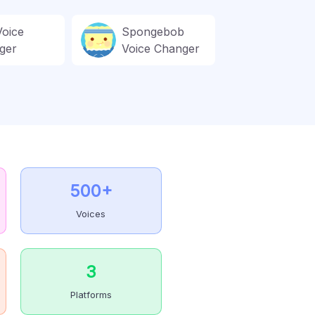
Voice
Spongebob
ger
Voice Changer
500+
Voices
3
Platforms