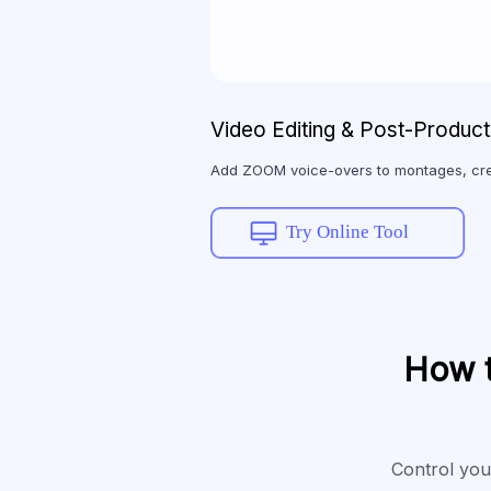
Video Editing & Post-Product
Add ZOOM voice-overs to montages, cre
Try Online Tool
How t
Control your