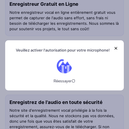
Enregistreur Gratuit en Ligne
Notre enregistreur vocal en ligne entièrement gratuit vous
permet de capturer de l'audio sans effort, sans frais ni
besoin de télécharger les enregistrements. Nous sommes là
pour soutenir vos projets, le tout sans coût!
Enregistrez de l'audio sur les navigateurs
Veuillez activer l'autorisation pour votre microphone!
Vous pouvez facilement enregistrer de l'audio en ligne
quand vous le souhaitez, simplement en ayant une
connexion internet. Avec notre outil d'enregistrement vocal
en ligne gratuit, utilisez simplement votre navigateur pour
commencer à enregistrer instantanément!
Réessayer
Enregistrez de l'audio en toute sécurité
Notre site d'enregistrement vocal privilégie à la fois la
sécurité et la qualité. Nous ne stockons pas vos données,
donc une fois que vous êtes satisfait de votre
enregistrement, assurez-vous de le télécharger. Si non