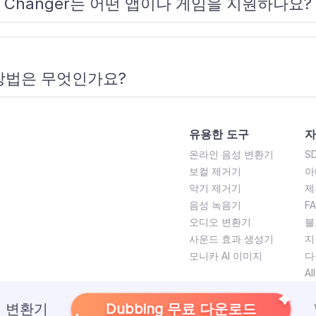
oice Changer는 어떤 앱이나 게임을 지원하나요?
방법은 무엇인가요?
유용한 도구
자
온라인 음성 변환기
S
보컬 제거기
아
악기 제거기
제
음성 녹음기
F
오디오 변환기
블
사운드 효과 생성기
지
모니카 AI 이미지
다
Al
Dubbing 무료 다운로드
리 변환기