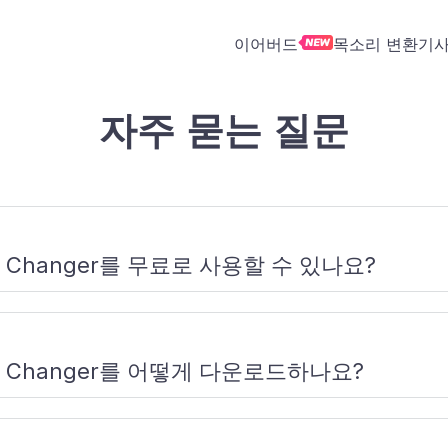
이어버드
목소리 변환기
자주 묻는 질문
사운드보드
온라인 음성 변환기
Dubbing Box
보컬 제거기
아티클
사운드 라
 완성
궁극의 Dubbing AI 맞춤형 사운드보드
어떤 브라우저에서도 고급 AI로 온라인
어디서나 목소리를 바꿔보세요! 모바일
Easily separate vocals from music
라이브로 목소리를 바꾸기 위한 설정 
색하세
 표준
로 바이럴 순간을 만들어보세요
에서 손쉽게 목소리를 변환하세요
기기 등에서 작동합니다
with advanced AI powered vocal
이드, 음성 팁 및 업데이트
이스 체인
remover
 목소리
사운드 효과 생성기
보이스 클로닝
지원되는 앱
FAQ
A 또는
최고의 더빙 AI 사운드 효과 생성기로
오디오 파일을 업로드하고 고유한 목소
oice Changer를 무료로 사용할 수 있나요?
—빠르
독특한 사운드 효과를 만들어 보세요
리를 만들어 생동감 있는 음성을 구현
을 동전
Dubbing AI가 지원하는 모든 앱을 탐험
Dubbing AI에 대한 모든 문제의 답변
세요
상을 즐
하고, 즉시 목소리를 변환하세요
찾으세요
oice Changer를 어떻게 다운로드하나요?