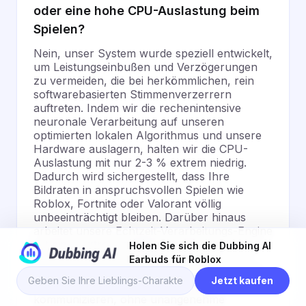
oder eine hohe CPU-Auslastung beim
Spielen?
Nein, unser System wurde speziell entwickelt,
um Leistungseinbußen und Verzögerungen
zu vermeiden, die bei herkömmlichen, rein
softwarebasierten Stimmenverzerrern
auftreten. Indem wir die rechenintensive
neuronale Verarbeitung auf unseren
optimierten lokalen Algorithmus und unsere
Hardware auslagern, halten wir die CPU-
Auslastung mit nur 2-3 % extrem niedrig.
Dadurch wird sichergestellt, dass Ihre
Bildraten in anspruchsvollen Spielen wie
Roblox, Fortnite oder Valorant völlig
unbeeinträchtigt bleiben. Darüber hinaus
arbeitet unsere Echtzeit-Verarbeitungs-Engine
mit einer extrem niedrigen Latenz von unter
Holen Sie sich die Dubbing AI
30 ms, was für das menschliche Ohr
Earbuds für Roblox
praktisch nicht wahrnehmbar ist. Sie können
Jetzt kaufen
mit Ihren Teamkollegen in Echtzeit
kommunizieren, ohne unangenehme