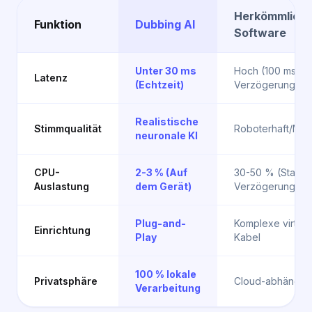
Herkömmlich
Funktion
Dubbing AI
Software
Unter 30 ms
Hoch (100 ms+
Latenz
(Echtzeit)
Verzögerung)
Realistische
Stimmqualität
Roboterhaft/Meta
neuronale KI
CPU-
2-3 % (Auf
30-50 % (Starke
Auslastung
dem Gerät)
Verzögerung)
Plug-and-
Komplexe virtuel
Einrichtung
Play
Kabel
100 % lokale
Privatsphäre
Cloud-abhängig
Verarbeitung