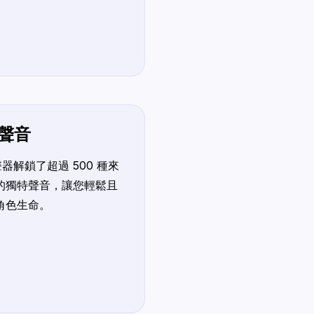
的聲音
變聲器解鎖了超過 500 種來
的獨特聲音，讓您輕鬆且
角色生命。