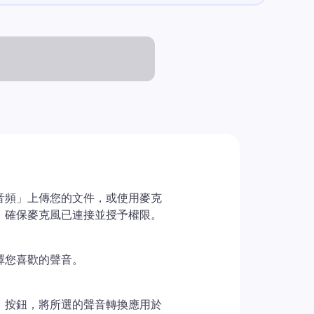
音頻」上傳您的文件，或使用麥克
。確保麥克風已連接並授予權限。
擇您喜歡的聲音。
」按鈕，將所選的聲音轉換應用於