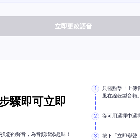
立即更改語音
1
只需點擊「上傳
風在線錄製音頻
步驟即可立即
2
從可用選擇中選
轉換您的聲音，為音頻增添趣味！
3
按下「立即變聲