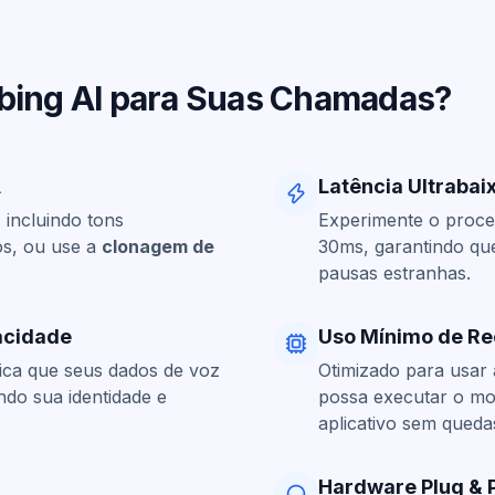
bbing AI para Suas Chamadas?
A
Latência Ultrabai
 incluindo tons
Experimente o proce
os, ou use a
clonagem de
30ms, garantindo qu
pausas estranhas.
acidade
Uso Mínimo de Re
fica que seus dados de voz
Otimizado para usar
do sua identidade e
possa executar o mo
aplicativo sem qued
Hardware Plug & 