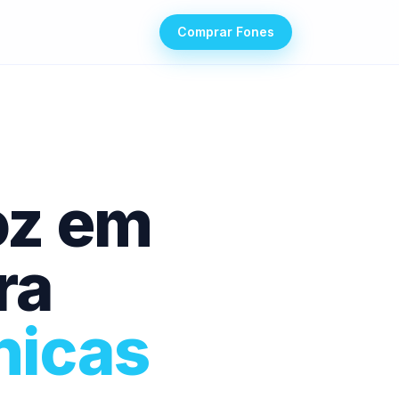
Comprar Fones
oz em
ra
nicas