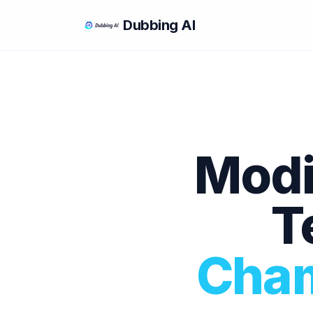
Dubbing AI
Modi
T
Cham