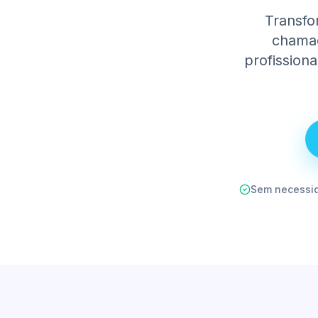
Transfo
chamad
profission
Sem necessid