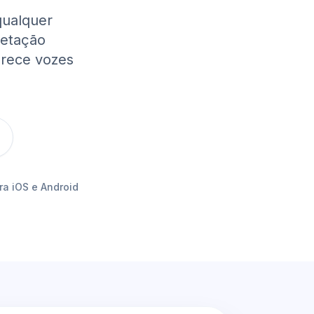
qualquer
retação
rece vozes
ra iOS e Android