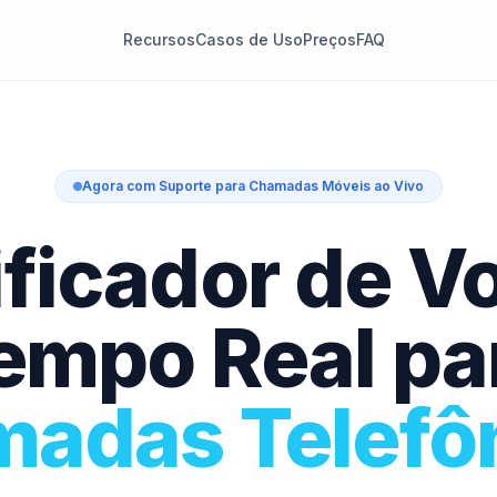
Recursos
Casos de Uso
Preços
FAQ
Agora com Suporte para Chamadas Móveis ao Vivo
ficador de V
empo Real pa
adas Telefô