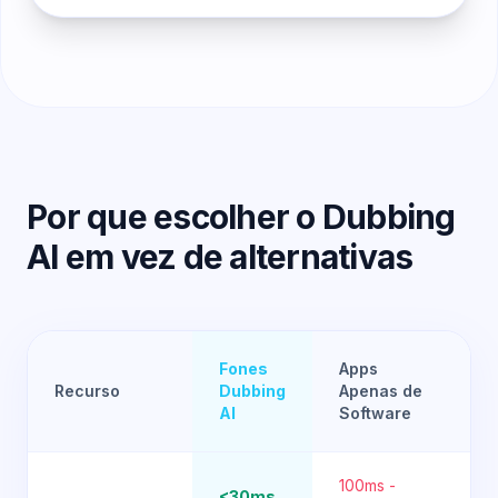
Por que escolher o Dubbing
AI em vez de alternativas
Fones
Apps
Mo
Recurso
Dubbing
Apenas de
Tr
AI
Software
100ms -
<30ms
Var