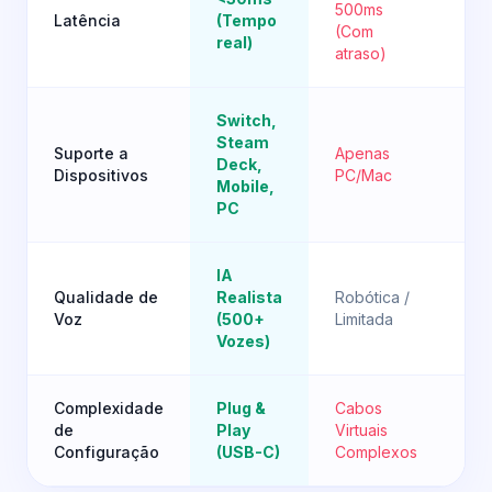
500ms
Latência
(Tempo
(D
(Com
real)
ha
atraso)
Switch,
Steam
Suporte a
Apenas
Co
Deck,
Dispositivos
PC/Mac
Li
Mobile,
PC
IA
Mo
Qualidade de
Realista
Robótica /
de
Voz
(500+
Limitada
Bá
Vozes)
Complexidade
Plug &
Cabos
Ca
de
Play
Virtuais
Ex
Configuração
(USB-C)
Complexos
Vo