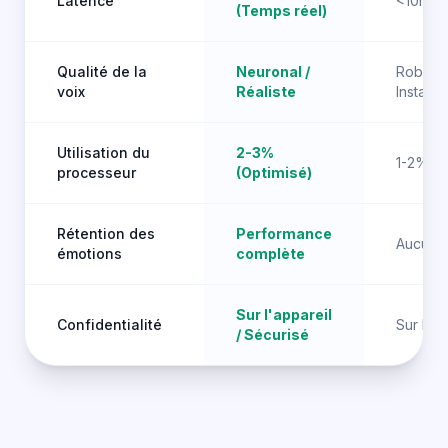
Latence
<10ms
(Temps réel)
Qualité de la
Neuronal /
Robotiq
voix
Réaliste
Instable
Utilisation du
2-3%
1-2%
processeur
(Optimisé)
Rétention des
Performance
Aucune
émotions
complète
Sur l'appareil
Confidentialité
Sur l'ap
/ Sécurisé