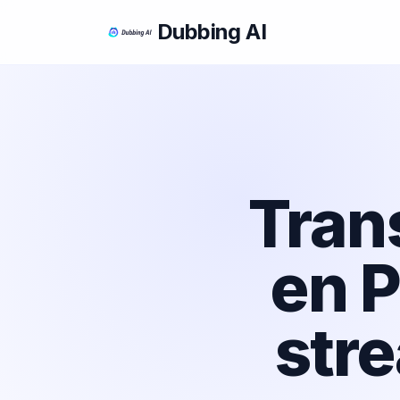
Dubbing AI
Tran
en P
str