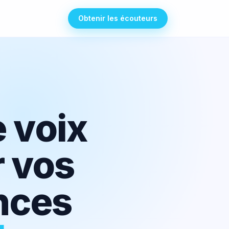
Obtenir les écouteurs
 voix
r vos
nces