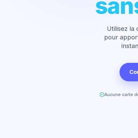
san
Utilisez l
pour apport
insta
Co
Aucune carte de