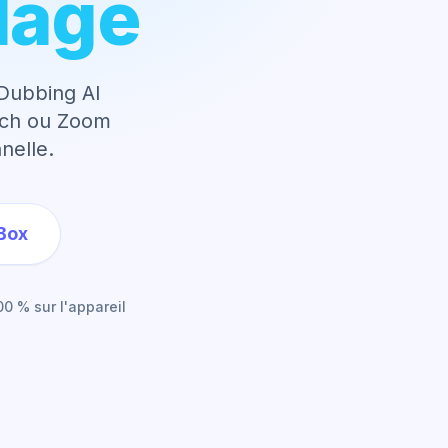
lage
 Dubbing AI
itch ou Zoom
nelle.
Box
00 % sur l'appareil