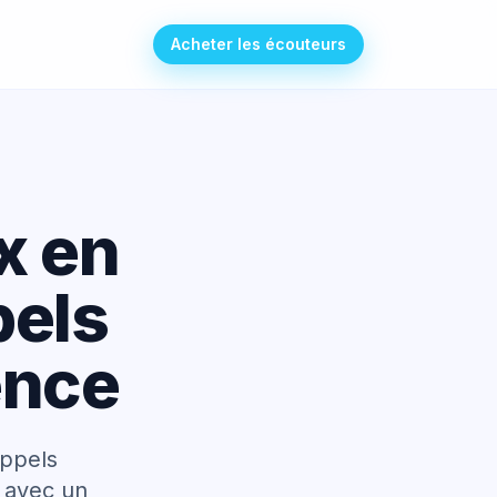
Acheter les écouteurs
x en
pels
ence
appels
, avec un