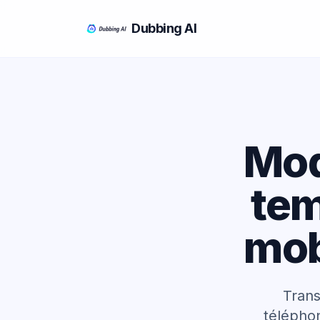
Dubbing AI
Mod
tem
mob
Trans
téléphon