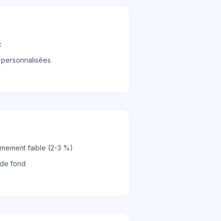
c
 personnalisées
êmement faible (2-3 %)
 de fond