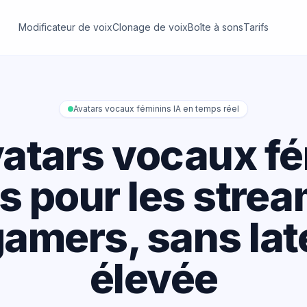
Modificateur de voix
Clonage de voix
Boîte à sons
Tarifs
Avatars vocaux féminins IA en temps réel
atars vocaux f
ts pour les strea
gamers, sans la
élevée