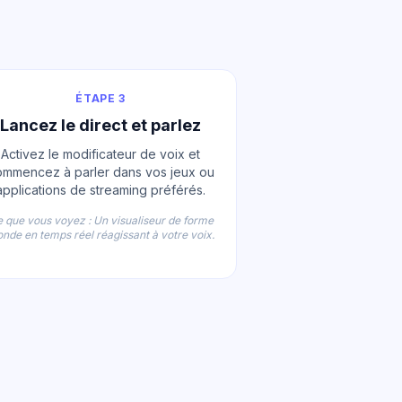
ÉTAPE 3
Lancez le direct et parlez
Activez le modificateur de voix et
mmencez à parler dans vos jeux ou
applications de streaming préférés.
 que vous voyez : Un visualiseur de forme
onde en temps réel réagissant à votre voix.