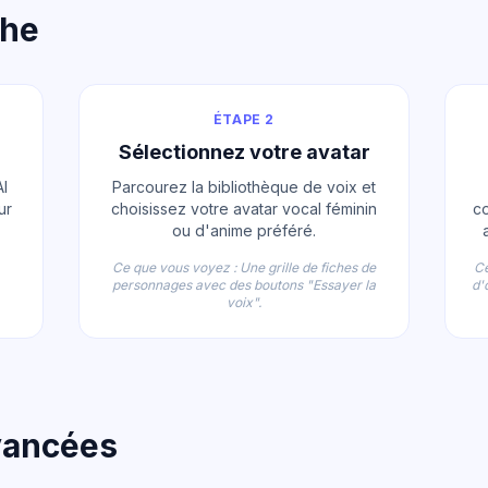
che
ÉTAPE 2
l
Sélectionnez votre avatar
I
Parcourez la bibliothèque de voix et
ur
choisissez votre avatar vocal féminin
co
ou d'anime préféré.
Ce que vous voyez : Une grille de fiches de
Ce
personnages avec des boutons "Essayer la
d'
voix".
vancées