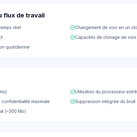
 flux de travail
temps réel
Changement de voix en un cli
ct
Capacités de clonage de voix
ion quotidienne
 ms)
Utilisation du processeur extr
 confidentialité maximale
Suppression intégrée du bruit
cal (~300 Mo)