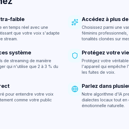
nez
tra-faible
Accédez à plus de 
e en temps réel avec une
Choisissez parmi une va
ntissant que votre voix s'adapte
féminins professionnels
re stream.
tonalités clonées sur me
ces système
Protégez votre vie
els de streaming de manière
Protégez votre véritable 
ger qui n'utilise que 2 à 3 % du
l'appareil qui empêche 
les fuites de voix.
rect
Parlez dans plusi
égré pour entendre votre voix
Notre algorithme d'IA p
ctement comme votre public
dialectes locaux tout e
émotionnelle naturelle.