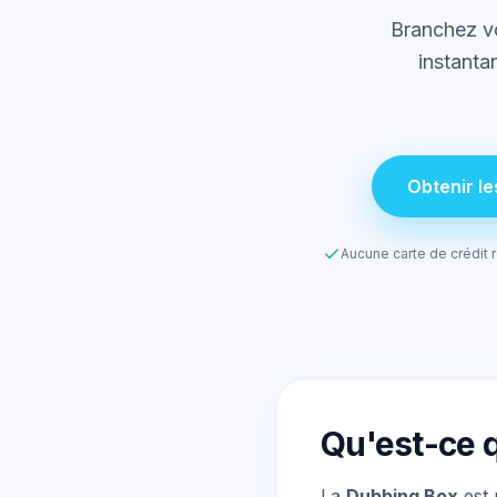
Branchez vo
instanta
Obtenir l
Aucune carte de crédit r
Qu'est-ce 
La
Dubbing Box
est 