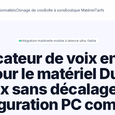
ionnalités
Clonage de voix
Boîte à sons
Boutique Matériel
Tarifs
Intégration matérielle mobile à latence ultra-faible
cateur de voix e
our le matériel 
x sans décalage
guration PC co