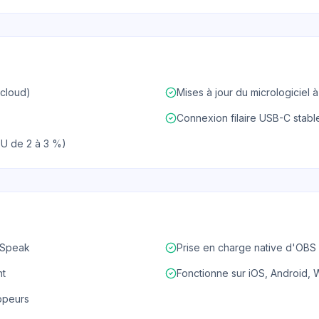
 cloud)
Mises à jour du micrologiciel 
Connexion filaire USB-C stabl
U de 2 à 3 %)
mSpeak
Prise en charge native d'OBS
nt
Fonctionne sur iOS, Android,
ppeurs