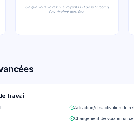
Ce que vous voyez : Le voyant LED de la Dubbing
Box devient bleu fixe.
avancées
de travail
l
Activation/désactivation du re
Changement de voix en un se