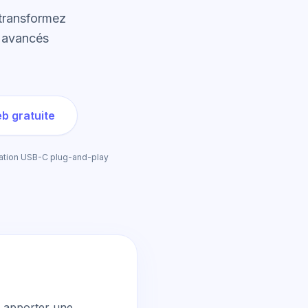
 transformez
e avancés
b gratuite
ation USB-C plug-and-play
 apporter une