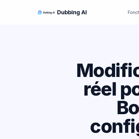
Dubbing AI
Fonct
Modifi
réel p
Bo
confi