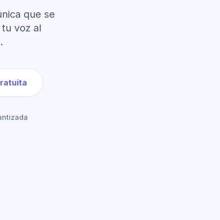
única que se
tu voz al
.
ratuita
antizada