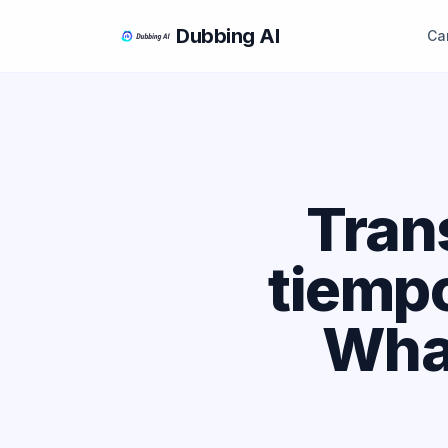
Dubbing AI
Car
Tran
tiempo
What