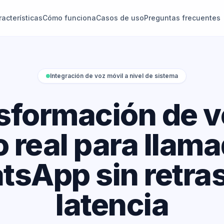
acterísticas
Cómo funciona
Casos de uso
Preguntas frecuentes
Integración de voz móvil a nivel de sistema
sformación de v
 real para llam
sApp sin retra
latencia