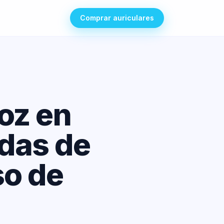
Comprar auriculares
oz en
adas de
so de