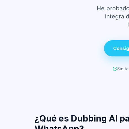
He probado 
integra 
Consig
Sin ta
¿Qué es Dubbing AI p
WhatsApp?