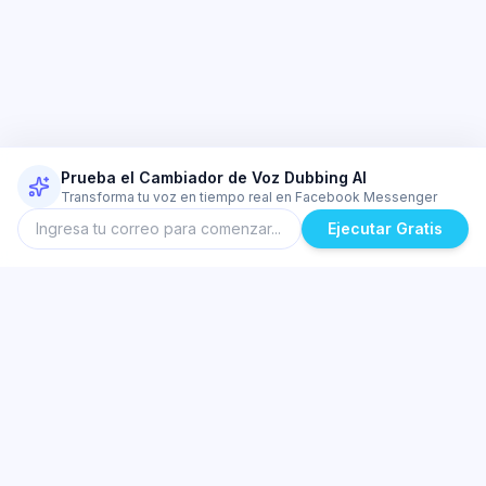
Prueba el Cambiador de Voz Dubbing AI
Transforma tu voz en tiempo real en Facebook Messenger
Ejecutar Gratis
Temas Similares
El mejor modificador de voz en tiempo real para Valorant y Discord |
Dubbing AI
Cambiador de voz de IA de baja latencia para PC y portátiles de gama
baja | Dubbing AI
Configuración de modificador de voz móvil de ultra baja latencia para