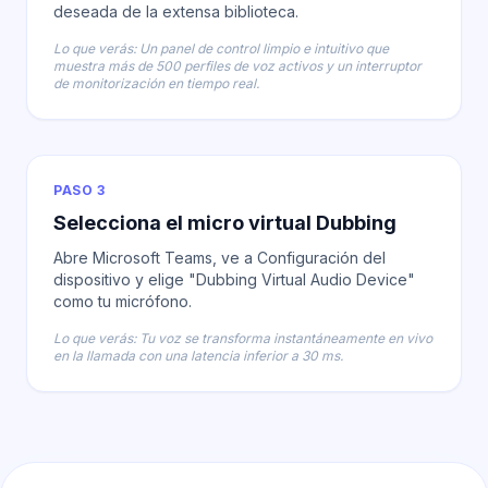
deseada de la extensa biblioteca.
Lo que verás: Un panel de control limpio e intuitivo que
muestra más de 500 perfiles de voz activos y un interruptor
de monitorización en tiempo real.
PASO 3
Selecciona el micro virtual Dubbing
Abre Microsoft Teams, ve a Configuración del
dispositivo y elige "Dubbing Virtual Audio Device"
como tu micrófono.
Lo que verás: Tu voz se transforma instantáneamente en vivo
en la llamada con una latencia inferior a 30 ms.