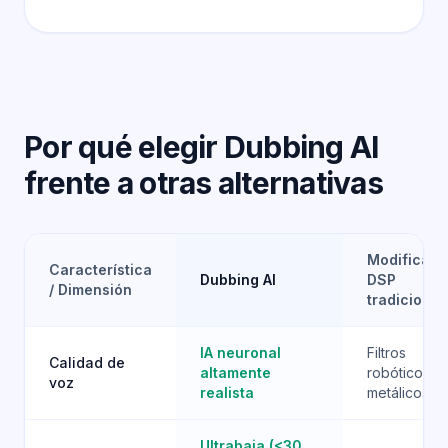
Por qué elegir Dubbing AI
frente a otras alternativas
Modificado
Característica
Dubbing AI
DSP
/ Dimensión
tradicional
IA neuronal
Filtros
Calidad de
altamente
robóticos y
voz
realista
metálicos
Ultrabaja (<30