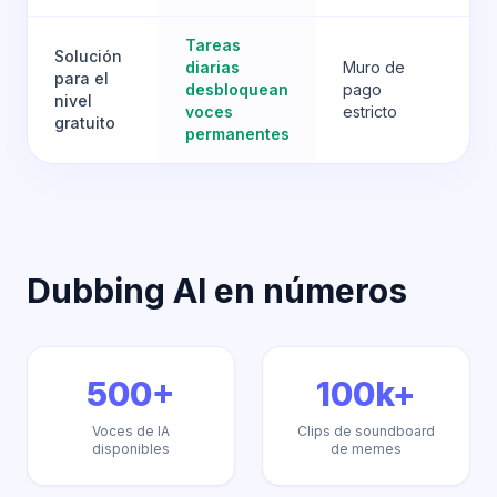
Tareas
Solución
diarias
Muro de
Lí
para el
desbloquean
pago
ba
nivel
voces
estricto
en
gratuito
permanentes
Dubbing AI en números
500+
100k+
Voces de IA
Clips de soundboard
disponibles
de memes