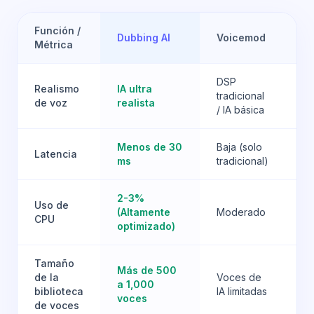
Función /
Dubbing AI
Voicemod
Vo
Métrica
DSP
Realismo
IA ultra
Ca
tradicional
de voz
realista
va
/ IA básica
Menos de 30
Baja (solo
Al
Latencia
ms
tradicional)
pe
2-3%
Al
Uso de
(Altamente
Moderado
d
CPU
optimizado)
G
Tamaño
Más de 500
Co
de la
Voces de
a 1,000
po
biblioteca
IA limitadas
voces
co
de voces