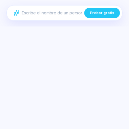
Probar gratis
Temas Similares
El mejor modificador de voz en tiempo real para Valorant y Discord |
Dubbing AI
Cambiador de voz de IA de baja latencia para PC y portátiles de gama
baja | Dubbing AI
Configuración de modificador de voz móvil de ultra baja latencia para
gaming | Dubbing AI
Dubbing AI SDK & API for Developers — Integrate Real-Time AI Voice
Changing
Enmascaramiento de voz por IA para streaming anónimo y privacidad
— Dubbing AI
Cambiador de voz de IA en tiempo real para la privacidad y el