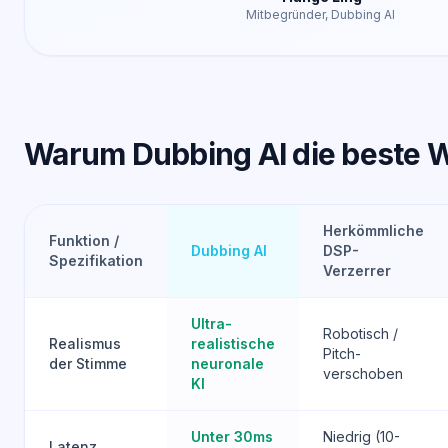
Mitbegründer, Dubbing AI
Warum Dubbing AI die beste W
Herkömmliche
Funktion /
Dubbing AI
DSP-
Spezifikation
Verzerrer
Ultra-
Robotisch /
Realismus
realistische
Pitch-
der Stimme
neuronale
verschoben
KI
Unter 30ms
Niedrig (10-
Latenz