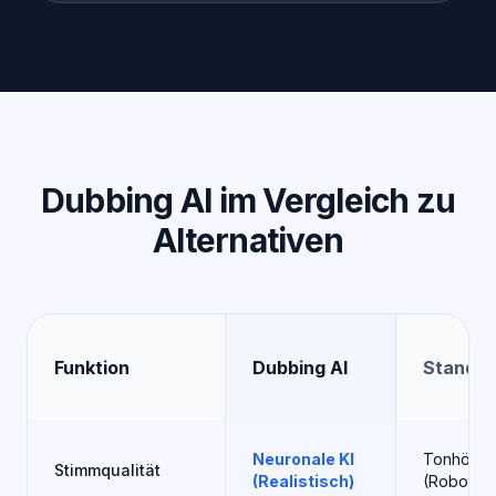
Dubbing AI im Vergleich zu
Alternativen
Funktion
Dubbing AI
Standar
Neuronale KI
Tonhöhen
Stimmqualität
(Realistisch)
(Roboterh