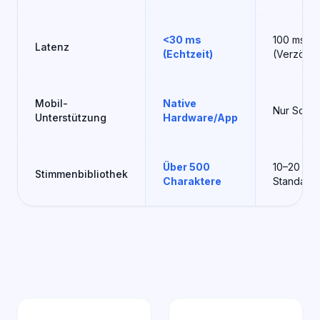
<30 ms
100 ms+
Latenz
(Echtzeit)
(Verzöger
Mobil-
Native
Nur Softw
Unterstützung
Hardware/App
Über 500
10–20
Stimmenbibliothek
Charaktere
Standard