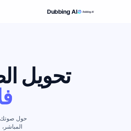
Dubbing AI
تحويل ال
فل
حول صوتك ف
المباشر، واللاعبين، والـ 