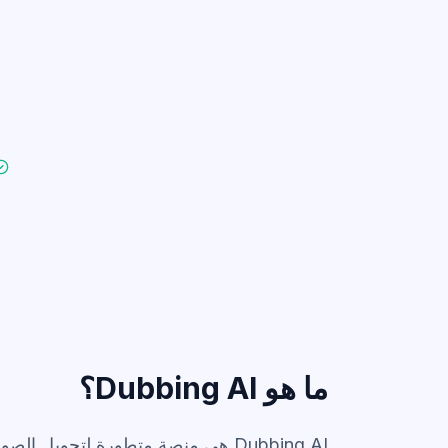
ما هو Dubbing AI؟
Dubbing AI هي منصة متطورة لتحويل ال