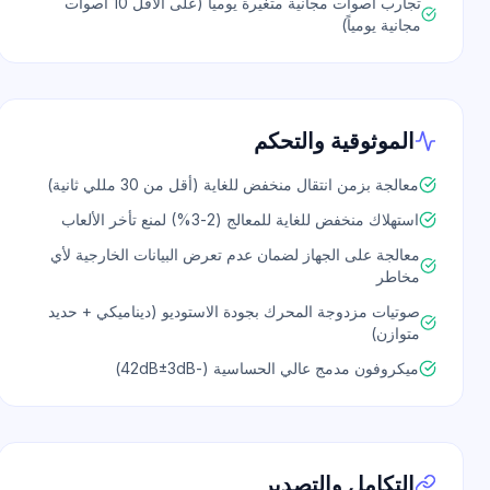
تجارب أصوات مجانية متغيرة يومياً (على الأقل 10 أصوات
مجانية يومياً)
الموثوقية والتحكم
معالجة بزمن انتقال منخفض للغاية (أقل من 30 مللي ثانية)
استهلاك منخفض للغاية للمعالج (2-3%) لمنع تأخر الألعاب
معالجة على الجهاز لضمان عدم تعرض البيانات الخارجية لأي
مخاطر
صوتيات مزدوجة المحرك بجودة الاستوديو (ديناميكي + حديد
متوازن)
ميكروفون مدمج عالي الحساسية (-42dB±3dB)
التكامل والتصدير