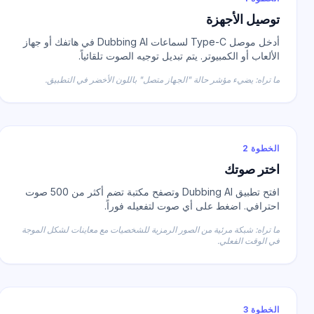
توصيل الأجهزة
أدخل موصل Type-C لسماعات Dubbing AI في هاتفك أو جهاز
الألعاب أو الكمبيوتر. يتم تبديل توجيه الصوت تلقائياً.
ما تراه: يضيء مؤشر حالة "الجهاز متصل" باللون الأخضر في التطبيق.
الخطوة 2
اختر صوتك
افتح تطبيق Dubbing AI وتصفح مكتبة تضم أكثر من 500 صوت
احترافي. اضغط على أي صوت لتفعيله فوراً.
ما تراه: شبكة مرئية من الصور الرمزية للشخصيات مع معاينات لشكل الموجة
في الوقت الفعلي.
الخطوة 3