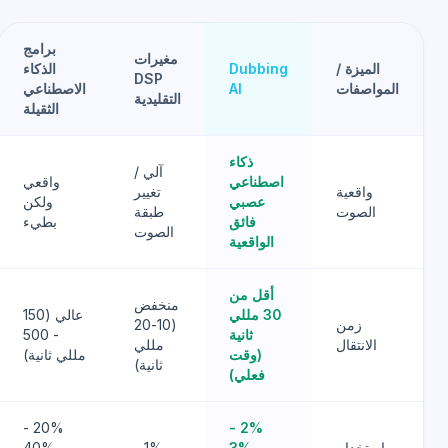
برامج
مغيرات
الميزة /
Dubbing
الذكاء
DSP
المواصفات
AI
الاصطناعي
التقليدية
الثقيلة
ذكاء
آلي /
اصطناعي
واقعي
واقعية
تغيير
عصبي
ولكن
الصوت
طبقة
فائق
بطيء
الصوت
الواقعية
أقل من
منخفض
30 مللي
عالي (150
زمن
(10-20
ثانية
- 500
الانتقال
مللي
(وقت
مللي ثانية)
ثانية)
فعلي)
20% -
2% -
استخدام
3%
1% -
40%