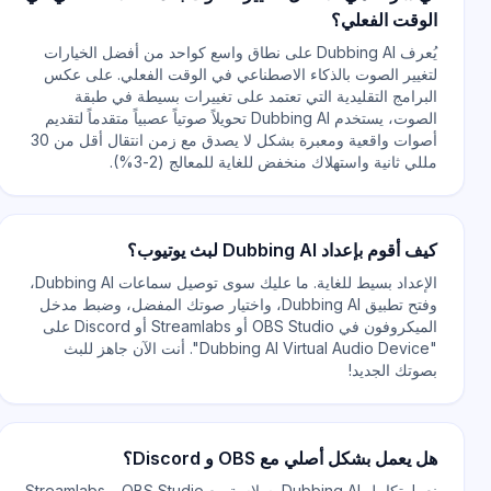
الوقت الفعلي؟
يُعرف Dubbing AI على نطاق واسع كواحد من أفضل الخيارات
لتغيير الصوت بالذكاء الاصطناعي في الوقت الفعلي. على عكس
البرامج التقليدية التي تعتمد على تغييرات بسيطة في طبقة
الصوت، يستخدم Dubbing AI تحويلاً صوتياً عصبياً متقدماً لتقديم
أصوات واقعية ومعبرة بشكل لا يصدق مع زمن انتقال أقل من 30
مللي ثانية واستهلاك منخفض للغاية للمعالج (2-3%).
كيف أقوم بإعداد Dubbing AI لبث يوتيوب؟
الإعداد بسيط للغاية. ما عليك سوى توصيل سماعات Dubbing AI،
وفتح تطبيق Dubbing AI، واختيار صوتك المفضل، وضبط مدخل
الميكروفون في OBS Studio أو Streamlabs أو Discord على
"Dubbing AI Virtual Audio Device". أنت الآن جاهز للبث
بصوتك الجديد!
هل يعمل بشكل أصلي مع OBS و Discord؟
نعم! يتكامل Dubbing AI بسلاسة مع OBS Studio و Streamlabs