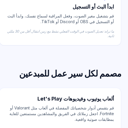
ابدأ البث أو التسجيل
قم بتشغيل مغير الصوت، وفعل المراقبة لسماع نفسك، وابدأ البث
أو التسجيل في OBS أو Discord أو TikTok.
ما تراه: تعديل الصوت في الوقت الفعلي نشط مع زمن انتقال أقل من 30 مللي
ثانية.
صمم لكل سير عمل للمبدعين
ألعاب يوتيوب وفيديوهات Let's Play
قم بتقمص أدوار شخصياتك المفضلة في ألعاب مثل Valorant أو
Fortnite. اجعل زملائك في الفريق والمشاهدين مستمتعين للغاية
بمطابقات صوتية واقعية.