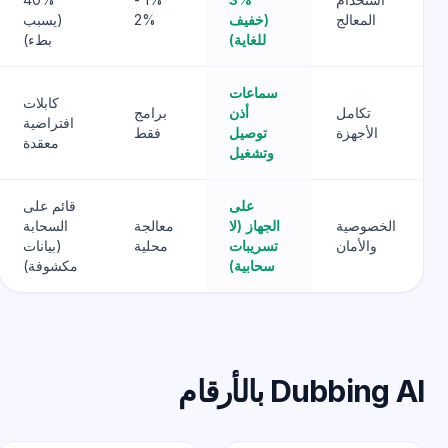
المعالج
(خفيف
2%
(يسبب
للغاية)
بطء)
سماعات
كابلات
تكامل
أذن
برامج
افتراضية
الأجهزة
توصيل
فقط
معقدة
وتشغيل
على
قائم على
الخصوصية
الجهاز (لا
معالجة
السحابة
والأمان
تسريبات
محلية
(بيانات
سحابية)
مكشوفة)
Dubbing A بالأرقام