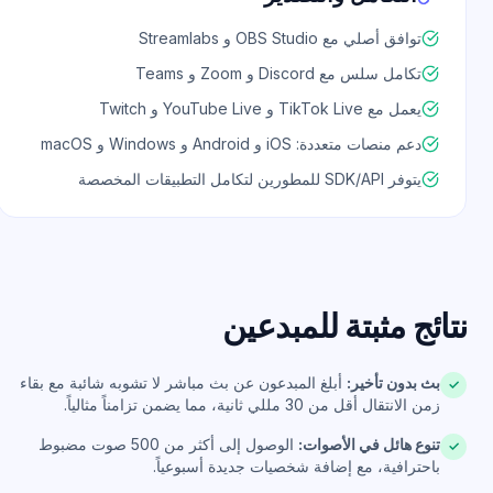
توافق أصلي مع OBS Studio و Streamlabs
تكامل سلس مع Discord و Zoom و Teams
يعمل مع TikTok Live و YouTube Live و Twitch
دعم منصات متعددة: iOS و Android و Windows و macOS
يتوفر SDK/API للمطورين لتكامل التطبيقات المخصصة
تائج مثبتة للمبدعين
بث بدون تأخير:
أبلغ المبدعون عن بث مباشر لا تشوبه شائبة مع بقاء
✓
زمن الانتقال أقل من 30 مللي ثانية، مما يضمن تزامناً مثالياً.
تنوع هائل في الأصوات:
الوصول إلى أكثر من 500 صوت مضبوط
✓
باحترافية، مع إضافة شخصيات جديدة أسبوعياً.