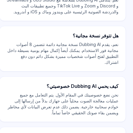
و Discord و Zoom و TikTok Live وجميع تطبيقات البث
والدردشة الصوتية الرئيسية على ويندوز وماك و iOS و أندرويد.
هل تتوفر نسخة مجانية؟
نعم، يقدم Dubbing AI نسخة مجانية دائمة تتضمن 8 أصوات
مجانية فور الاستخدام. يمكنك أيضاً إكمال مهام يومية بسيطة داخل
التطبيق لفتح أصوات شخصيات مميزة بشكل دائم دون دفع
اشتراك.
كيف يحمي Dubbing AI خصوصيتي؟
نحن نضع خصوصيتك في المقام الأول. يتم التعامل مع جميع
عمليات معالجة الصوت محلياً على جهازك بدلاً من إرسالها إلى
خوادم سحابية خارجية. يضمن ذلك عدم تعرض البيانات لأي مخاطر
ويضمن بقاء صوتك الحقيقي خاصاً تماماً.