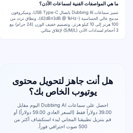
ما هي المواصفات الفنية لسماعات الأذن؟
تتميز سماعات Dubbing AI باتصال USB Type-C، وميكروفون
مدمج عالي الحساسية (-42dB±3dB @ 1kHz)، ونطاق تردد من
100 هرتز إلى 10 كيلو هرتز، وتصميم خفيف الوزن (24 جرام) مع
3 أحجام لسدادات الأذن (S/M/L) لإغلاق مثالي.
هل أنت جاهز لتحويل محتوى
يوتيوب الخاص بك؟
احصل على سماعات Dubbing AI اليوم مقابل
39.00 دولاراً فقط (السعر العادي 59.00 دولاراً) أو
قم بتنزيل تطبيقنا المجاني لبدء استكشاف أكثر من
500 صوت احترافي فوراً.