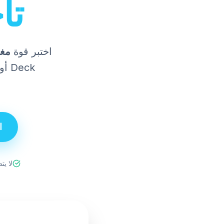
تأ
اختبر قوة
مغي
eck
ا
لا يت