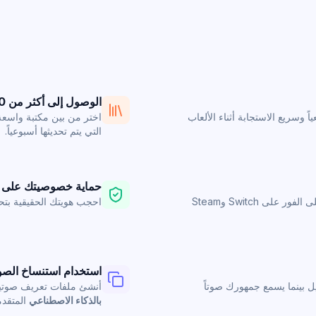
الوصول إلى أكثر من 500 صوت احترافي
اً وسريع الاستجابة أثناء الألعاب
اختر من بين مكتبة واسعة
التي يتم تحديثها أسبوعياً.
حماية خصوصيتك على ال
لا حاجة لبرامج تشغيل معقدة أو اقتران. يعمل على الفور على Switch وSteam
احجب هويتك الحقيقية بتح
استخدام استنساخ الصو
ل بينما يسمع جمهورك صوتاً
أنشئ ملفات تعريف صوتية
بالذكاء الاصطناعي
المتقدم