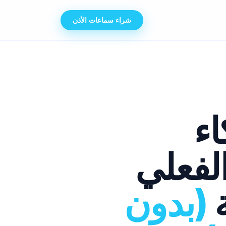
شراء سماعات الأذن
اء
لفعلي
ة
(بدون