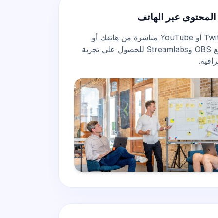
المحتوى عبر الهاتف
ارتقِ ببثك المباشر على Twitch أو YouTube مباشرة من هاتفك أو
جهازك المحمول. متوافق مع OBS وStreamlabs للحصول على تجربة
افية.