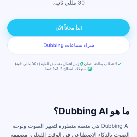
30 مللي ثانية.
ابدأ مجاناً الآن
شراء سماعات Dubbing
لا تتطلب بطاقة ائتمان
زمن انتقال منخفض للغاية (<30 مللي ثانية)
استهلاك المعالج 2-3% فقط
ما هو Dubbing AI؟
Dubbing AI هي منصة متطورة لتغيير الصوت ولوحة
الصوت بالذكاء الاصطناعي في الوقت الفعلي، مصممة