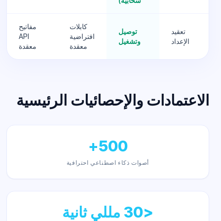
سحابية)
كابلات
مفاتيح
تعقيد
توصيل
افتراضية
API
الإعداد
وتشغيل
معقدة
معقدة
الاعتمادات والإحصائيات الرئيسية
500+
أصوات ذكاء اصطناعي احترافية
<30 مللي ثانية