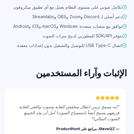
تكامل صوتي على مستوى النظام يعمل مع أي تطبيق ميكروفون
دعم أصلي لـ Discord وZoom وOBS وStreamlabs
توافق مع منصات متعددة: Windows وmacOS وiOS وAndroid
يتوفر SDK/API للمطورين لدمج ميزات الصوت
اتصال USB Type-C للتوصيل والتشغيل بدون إعدادات معقدة
الإثبات وآراء المستخدمين
"إنه يسمح بزمن انتقال منخفض للغاية وصوت واقعي للغاية.
فريقهم يسمح أيضاً باستنساخ الصوت! آمل أن يجد الجميع
الصوت المثالي!"
— SteveQZ، مراجع على ProductHunt