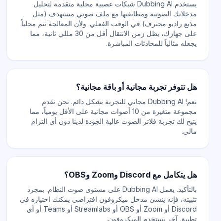
يستخدم Dubbing AI شبكات عصبية محلية متقدمة لتحليل
مدخلاتك الصوتية ومطابقتها مع ملف صوتي مستهدف (مثل
مذيع راديو محترف) في الوقت الفعلي. ولأن المعالجة تتم محلياً
على جهازك، يظل زمن الانتقال أقل من 30 مللي ثانية، مما
يجعله مثالياً للمحادثات المباشرة.
هل تتوفر تجربة مجانية أو باقة مجانية؟
نعم! Dubbing AI مجاني للتجربة بشكل دائم. نحن نقدم
مجموعة متغيرة من 10 أصوات مجانية على الأقل يومياً، مما
يتيح لك تجربة فلاتر الصوت عالية الجودة لدينا دون أي التزام
مالي.
هل يتكامل مع Discord وZoom وOBS؟
بالتأكيد. يعمل Dubbing AI على مستوى صوت النظام. بمجرد
تثبيته، فإنه ينشئ مدخل ميكروفون افتراضي يمكنك اختياره في
Discord أو Zoom أو OBS أو Streamlabs أو Teams أو أي
تطبيق آخر يستخدم الميكروفون.