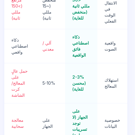
الانتقال
مللي ثانية
(~15
(>150
في
(منخفض
مللي
مللي
الوقت
للغاية)
ثانية)
ثانية)
الفعلي
ذكاء
ذكاء
واقعية
اصطناعي
آلي /
اصطناعي
الصوت
فائق
معدني
واقعي
الواقعية
حمل عالٍ
2-3%
على
استهلاك
(محسن
5-10%
المعالج/
المعالج
للغاية)
كرت
الشاشة
على
الجهاز (لا
خصوصية
على
معالجة
توجد
البيانات
الجهاز
سحابية
تسريبات