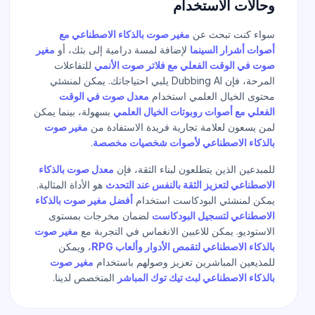
وحالات الاستخدام
سواء كنت تبحث عن
مغير صوت بالذكاء الاصطناعي مع
أصوات أشرار السينما
لإضافة لمسة درامية إلى بثك، أو
مغير
صوت في الوقت الفعلي مع فلاتر صوت الأنمي
للتفاعلات
المرحة، فإن Dubbing AI يلبي احتياجاتك. يمكن لمنشئي
محتوى الخيال العلمي استخدام
معدل صوت في الوقت
الفعلي مع أصوات روبوتات الخيال العلمي
بسهولة، بينما يمكن
لمن يسعون لعلامة تجارية فريدة الاستفادة من
مغير صوت
بالذكاء الاصطناعي لأصوات شخصيات مخصصة
.
للمبدعين الذين يتطلعون لبناء الثقة، فإن
معدل صوت بالذكاء
الاصطناعي لتعزيز الثقة بالنفس عند التحدث
هو الأداة المثالية.
يمكن لمنشئي البودكاست استخدام
أفضل مغير صوت بالذكاء
الاصطناعي لتسجيل البودكاست
لضمان مخرجات بمستوى
الاستوديو. يمكن للاعبين الانغماس في التجربة مع
مغير صوت
بالذكاء الاصطناعي لتقمص الأدوار وألعاب RPG
، ويمكن
للمذيعين المباشرين تعزيز وصولهم باستخدام
مغير صوت
بالذكاء الاصطناعي لبث تيك توك المباشر
المتخصص لدينا.