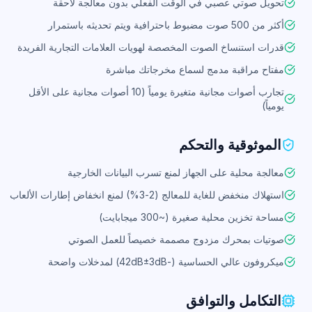
تحويل صوتي عصبي في الوقت الفعلي بدون معالجة لاحقة
أكثر من 500 صوت مضبوط باحترافية ويتم تحديثه باستمرار
قدرات استنساخ الصوت المخصصة لهويات العلامات التجارية الفريدة
مفتاح مراقبة مدمج لسماع مخرجاتك مباشرة
تجارب أصوات مجانية متغيرة يومياً (10 أصوات مجانية على الأقل
يومياً)
الموثوقية والتحكم
معالجة محلية على الجهاز لمنع تسرب البيانات الخارجية
استهلاك منخفض للغاية للمعالج (2-3%) لمنع انخفاض إطارات الألعاب
مساحة تخزين محلية صغيرة (~300 ميجابايت)
صوتيات بمحرك مزدوج مصممة خصيصاً للعمل الصوتي
ميكروفون عالي الحساسية (-42dB±3dB) لمدخلات واضحة
التكامل والتوافق