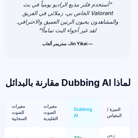
"أستخدم فلتر مذيع الراديو يومياً في بث
Valorant الخاص بي. زملائي في الفريق
والمشاهدون يحبون الرنين العميق والاحترافي.
لقد غير أجواء البث تماماً!"
— Jin Yikai، ستريمر ألعاب
لماذا Dubbing AI مقارنة بالبدائل
مغيرات
مغيرات
الميزة /
Dubbing
الصوت
الصوت
المقياس
AI
التقليدية
السحابية
زمن
<30
منخفض
مرتفع