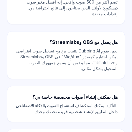
تضم أكثر من 500 صوت واقعي. إنه أفضل
مغير صوت
ديسكورد
لأولئك الذين يحتاجون إلى نتائج احترافية دون
إعدادات معقدة.
هل يعمل مع OBS وStreamlabs؟
نعم، يقوم Dubbing AI بتثبيت برنامج تشغيل صوت افتراضي
يمكن اختياره كمصدر "Mic/Aux" في OBS وStreamlabs
وTikTok Live، مما يضمن أن يسمع جمهورك الصوت
المتحول بشكل مثالي.
هل يمكنني إنشاء أصوات مخصصة خاصة بي؟
بالتأكيد. يمكنك استكشاف
استنساخ الصوت بالذكاء الاصطناعي
داخل التطبيق لإنشاء شخصية فريدة تخصك وحدك.