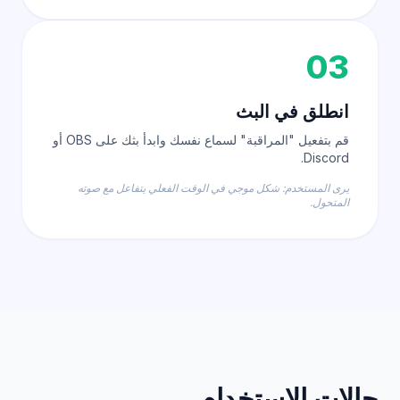
03
انطلق في البث
قم بتفعيل "المراقبة" لسماع نفسك وابدأ بثك على OBS أو
Discord.
يرى المستخدم: شكل موجي في الوقت الفعلي يتفاعل مع صوته
المتحول.
حالات الاستخدام