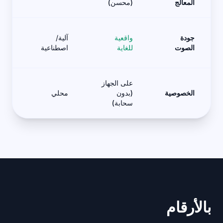
المعالج
(محسن)
جودة
واقعية
آلية/
الصوت
للغاية
اصطناعية
على الجهاز
الخصوصية
(بدون
محلي
سحابة)
بالأرقام