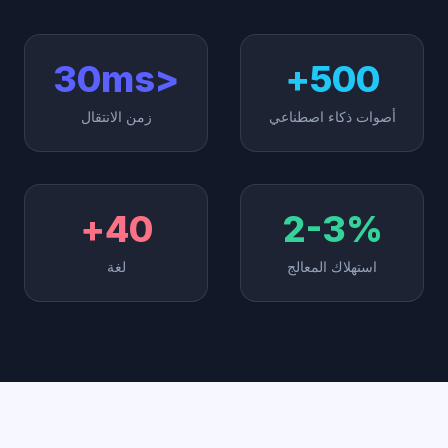
<30ms
500+
أصوات ذكاء اصطناعي
زمن الانتقال
40+
2-3%
استهلاك المعالج
لغة